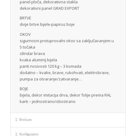
panel ploča, dekorativna stakla
dekorativni panel GRAD EXPORT
BRTVE
dvije brtve bijele-papirus boje
OKOV
sigurnosni protuprovalni okov sa zaključavanjem u
5 točaka
cilindar brava
kvaka aluminij bijela
panti nosivosti 120 kg – 3 komada
dodatno – kvake, brave, rukohvati, elektrobrave,
pumpa za otvaranje/zatvaranje…
BOJE
bijela, dekor imitacija drva, dekor folije prema RAL
karti – jednostrano/obostrano
Brošura
Konfigurator