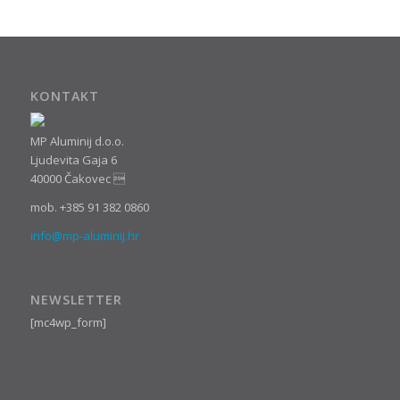
KONTAKT
MP Aluminij d.o.o.
Ljudevita Gaja 6
40000 Čakovec 
mob. +385 91 382 0860
info@mp-aluminij.hr
NEWSLETTER
[mc4wp_form]