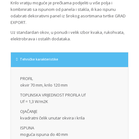
Krilo vratiju moguće je prečkama podijeliti u više polja i
kombinirati sa ispunom od panela i stakla, ili kao ispunu
odabrati dekorativni panel iz širokog asortimana tvrtke GRAD
EXPORT.
Uz standardan okov, u ponudi i velik izbor kvaka, rukohvata,
elektrobrava i ostalih dodataka.
Tehničke karakteristike
PROFIL
okvir 70 mm, krilo 120 mm
TOPLINSKA VRIJEDNOST PROFILA Uf
Uf = 1,3 W/m2K
OJAČANJE
kvadratni čelik unutar okvira i krila
ISPUNA
moguća ispuna do 40 mm