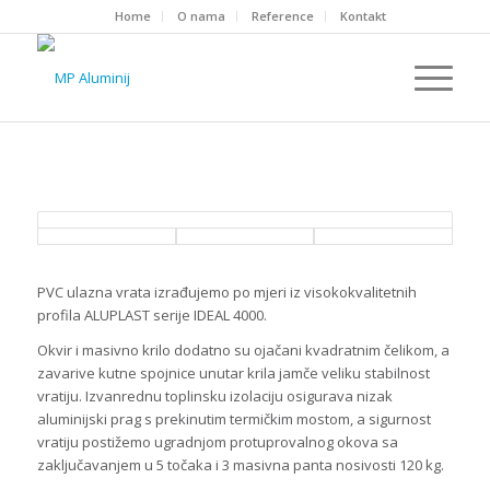
Home
O nama
Reference
Kontakt
PVC ulazna vrata izrađujemo po mjeri iz visokokvalitetnih
profila ALUPLAST serije IDEAL 4000.
Okvir i masivno krilo dodatno su ojačani kvadratnim čelikom, a
zavarive kutne spojnice unutar krila jamče veliku stabilnost
vratiju. Izvanrednu toplinsku izolaciju osigurava nizak
aluminijski prag s prekinutim termičkim mostom, a sigurnost
vratiju postižemo ugradnjom protuprovalnog okova sa
zaključavanjem u 5 točaka i 3 masivna panta nosivosti 120 kg.