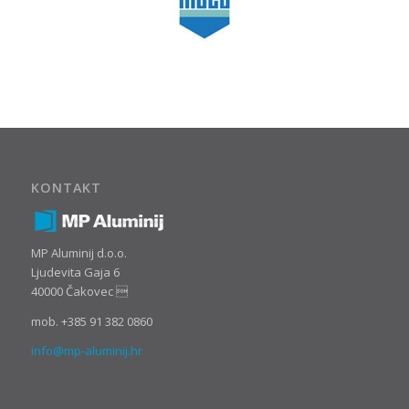
KONTAKT
MP Aluminij d.o.o.
Ljudevita Gaja 6
40000 Čakovec 
mob. +385 91 382 0860
info@mp-aluminij.hr