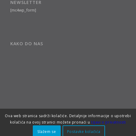
NEWSLETTER
[mc4wp_form]
KAKO DO NAS
Ova web stranica sadrži kolačiće. Detaljnije informacije o upotrebi
kolačića na ovoj stranici možete pronaći u
Izjavi o privatnosti
Slažem se
Postavke kolačića