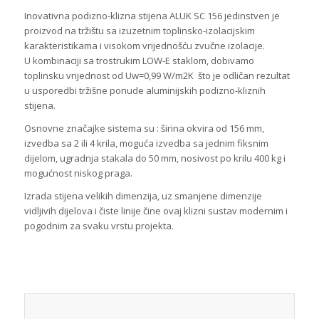
Inovativna podizno-klizna stijena ALUK SC 156 jedinstven je
proizvod na tržištu sa izuzetnim toplinsko-izolacijskim
karakteristikama i visokom vrijednošću zvučne izolacije.
U kombinaciji sa trostrukim LOW-E staklom, dobivamo
toplinsku vrijednost od Uw=0,99 W/m2K što je odličan rezultat
u usporedbi tržišne ponude aluminijskih podizno-kliznih
stijena.
Osnovne značajke sistema su : širina okvira od 156 mm,
izvedba sa 2 ili 4 krila, moguća izvedba sa jednim fiksnim
dijelom, ugradnja stakala do 50 mm, nosivost po krilu 400 kg i
mogućnost niskog praga.
Izrada stijena velikih dimenzija, uz smanjene dimenzije
vidljivih dijelova i čiste linije čine ovaj klizni sustav modernim i
pogodnim za svaku vrstu projekta.