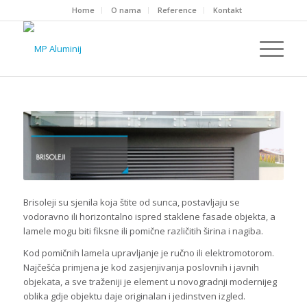
Home
O nama
Reference
Kontakt
Brisoleji su sjenila koja štite od sunca, postavljaju se
vodoravno ili horizontalno ispred staklene fasade objekta, a
lamele mogu biti fiksne ili pomične različitih širina i nagiba.
Kod pomičnih lamela upravljanje je ručno ili elektromotorom.
Najčešća primjena je kod zasjenjivanja poslovnih i javnih
objekata, a sve traženiji je element u novogradnji modernijeg
oblika gdje objektu daje originalan i jedinstven izgled.