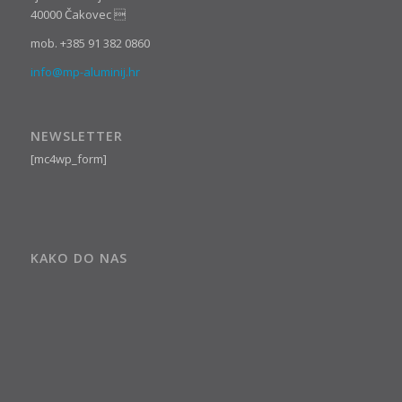
40000 Čakovec 
mob. +385 91 382 0860
info@mp-aluminij.hr
NEWSLETTER
[mc4wp_form]
KAKO DO NAS