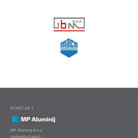
KONTAKT
MP Aluminij d.o.o.
Ljudevita Gaja 6