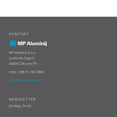
Mladen Pevec
Temeljni kapital
1.215.300,00 kn
KONTAKT
MP Aluminij d.o.o.
Ljudevita Gaja 6
40000 Čakovec 
mob. +385 91 382 0860
info@mp-aluminij.hr