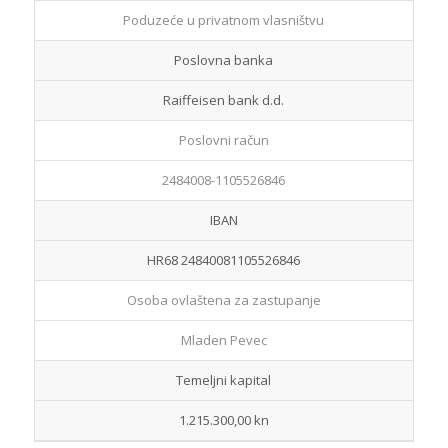
NKD – naziv razreda djelatnosti
2512 Proizvodnja vrata i prozora od metala
Oblik vlasništva
Poduzeće u privatnom vlasništvu
Poslovna banka
Raiffeisen bank d.d.
Poslovni račun
2484008-1105526846
IBAN
HR68 24840081105526846
Osoba ovlaštena za zastupanje