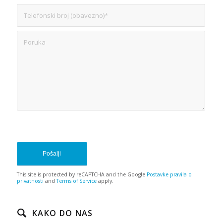
Nažalost, pojavio se problem pri
pokušaju komunikacije s Google
reCAPTCHA API-jem. Trenutno ne
možete poslati obrazac za kontakt.
Pokušajte ponovo kasnije - ponovno
učitajte stranicu i provjerite
internetsku vezu.