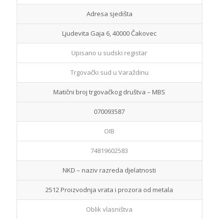
MP Aluminij društvo s ograničenom odgovornošću za
proizvodnu djelatnost, trgovinu i usluge
Skraćeni naziv tvrtke
MP Aluminij d.o.o.
Adresa sjedišta
Ljudevita Gaja 6, 40000 Čakovec
Upisano u sudski registar
Trgovački sud u Varaždinu
Matični broj trgovačkog društva – MBS
070093587
OIB
74819602583