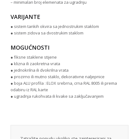
– minimalan broj elemenata za ugradnju
VARIJANTE
● sistem tankih okvira sa jednostrukim staklom
● sistem zidova sa dvostrukim staklom
MOGUĆNOSTI
● fiksne staklene stijene
● klizna ili zaokretna vrata
● jednokrilna ili dvokrilna vrata
● prozirno ili mutno staklo, dekorativne naljepnice
● boja ALU profila : ELOX srebrna, crna RAL 8005 ili prema
odabiru iz RAL karte
● ugradnja rukohvata ili kvake sa zaključavanjem
Zatražite ponudu ukoliko ste zainteresirani za