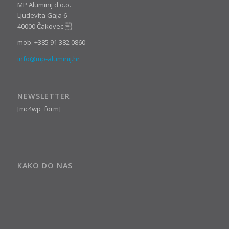
MP Aluminij d.o.o.
Ljudevita Gaja 6
40000 Čakovec 
mob. +385 91 382 0860
info@mp-aluminij.hr
NEWSLETTER
[mc4wp_form]
KAKO DO NAS