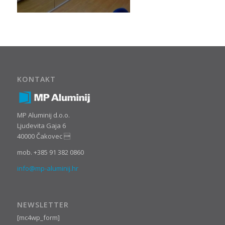
KONTAKT
MP Aluminij d.o.o.
Ljudevita Gaja 6
40000 Čakovec 
mob. +385 91 382 0860
info@mp-aluminij.hr
NEWSLETTER
[mc4wp_form]