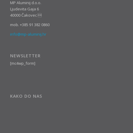
MP Aluminij d.o.o.
Ljudevita Gaja 6
40000 Čakovec 
mob. +385 91 382 0860
info@mp-aluminij.hr
NEWSLETTER
[mc4wp_form]
KAKO DO NAS