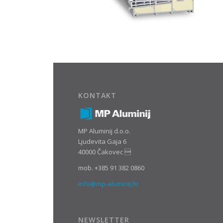
KONTAKT
MP Aluminij d.o.o.
Ljudevita Gaja 6
40000 Čakovec 
mob. +385 91 382 0860
info@mp-aluminij.hr
NEWSLETTER