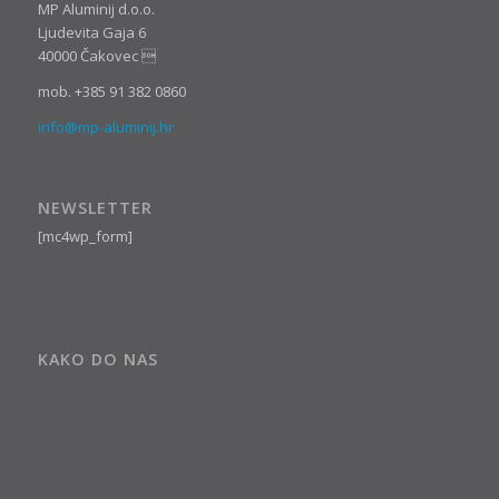
MP Aluminij d.o.o.
Ljudevita Gaja 6
40000 Čakovec 
mob. +385 91 382 0860
info@mp-aluminij.hr
NEWSLETTER
[mc4wp_form]
KAKO DO NAS