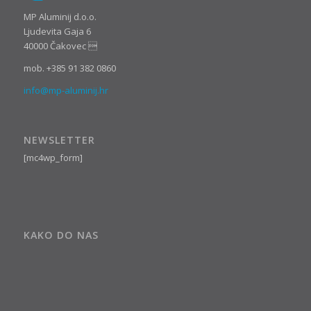
MP Aluminij d.o.o.
Ljudevita Gaja 6
40000 Čakovec 
mob. +385 91 382 0860
info@mp-aluminij.hr
NEWSLETTER
[mc4wp_form]
KAKO DO NAS