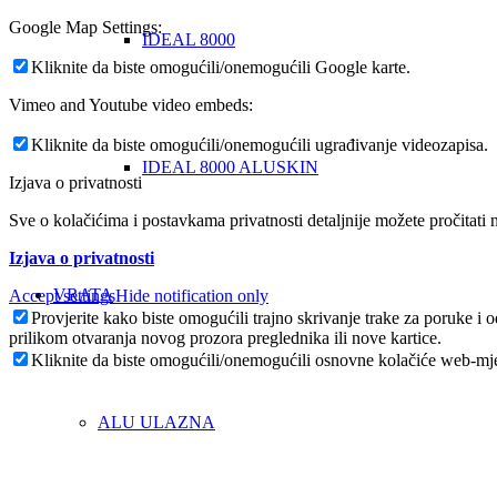
Google Map Settings:
IDEAL 8000
Kliknite da biste omogućili/onemogućili Google karte.
Vimeo and Youtube video embeds:
Kliknite da biste omogućili/onemogućili ugrađivanje videozapisa.
IDEAL 8000 ALUSKIN
Izjava o privatnosti
Sve o kolačićima i postavkama privatnosti detaljnije možete pročitati n
Izjava o privatnosti
VRATA
Accept settings
Hide notification only
Provjerite kako biste omogućili trajno skrivanje trake za poruke i
prilikom otvaranja novog prozora preglednika ili nove kartice.
Kliknite da biste omogućili/onemogućili osnovne kolačiće web-mje
ALU ULAZNA