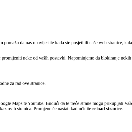
 pomažu da nas obavijestite kada ste posjetitili naše web stranice, kak
ete promijeniti neke od vaših postavki. Napominjemo da blokiranje nekih
odne za rad ove stranice.
oogle Maps te Youtube. Budući da te treće strane mogu prikupljati Vaš
az ovih stranica. Promjene će nastati kad učinite
reload stranice
.