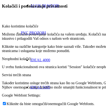
ALUK 80 WOOD
Kolačići i podešavanje privatnosti
Kako koristimo kolačiće
PVC PROZORI
Možemo zatražiti postavljanje kolačića na vašem uređaju. Kolačići nam
iskustvo i prilagodili Vaš odnos s našom web stranicom.
Kliknite na različite kategorije kako biste saznali više. Također mož
stranicama i uslugama koje možemo ponuditi.
Neophodni kolačići
IDEAL 4000
U svrhu funkcionalnosti ova stranica koristi "Session" kolačiće neoph
Servisi trećih strana
Također koristimo usluge trećih strana kao što su Google Webfonts, G
Njihov onemogućavanje drastično može smanjiti funkcionalnost te prik
IDEAL 5000
Google Webfont Settings:
Kliknite da biste omogućili/onemogućili Google Webfonts.