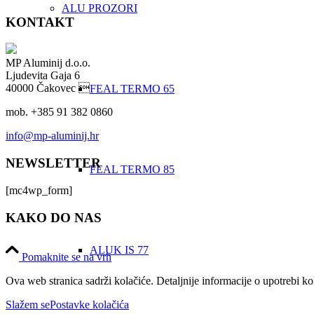
ALU PROZORI
KONTAKT
MP Aluminij d.o.o.
Ljudevita Gaja 6
40000 Čakovec 
FEAL TERMO 65
mob. +385 91 382 0860
info@mp-aluminij.hr
NEWSLETTER
FEAL TERMO 85
[mc4wp_form]
KAKO DO NAS
ALUK IS 77
Pomaknite se na vrh
Ova web stranica sadrži kolačiće. Detaljnije informacije o upotrebi ko
Slažem se
Postavke kolačića