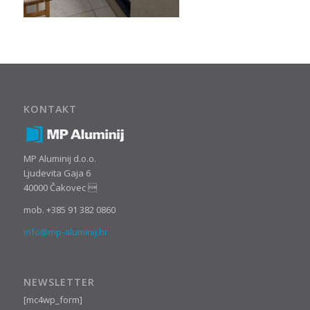
KONTAKT
MP Aluminij d.o.o.
Ljudevita Gaja 6
40000 Čakovec 
mob. +385 91 382 0860
info@mp-aluminij.hr
NEWSLETTER
[mc4wp_form]