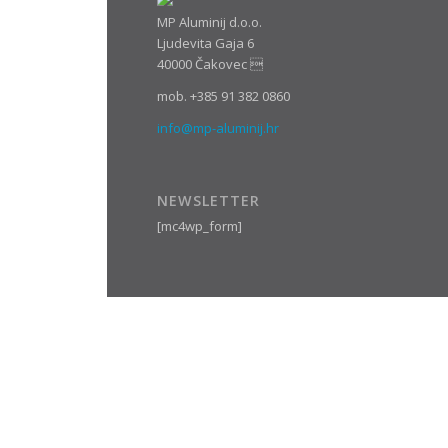
MP Aluminij d.o.o.
Ljudevita Gaja 6
40000 Čakovec 
mob. +385 91 382 0860
info@mp-aluminij.hr
NEWSLETTER
[mc4wp_form]