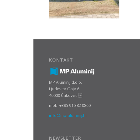
KONTAKT
MP Aluminij d.o.o.
Ljudevita Gaja 6
40000 Čakovec 
mob. +385 91 382 0860
info@mp-aluminij.hr
NEWSLETTER