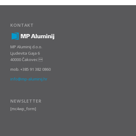
KONTAKT
MP Aluminij d.o.o.
Ljudevita Gaja 6
40000 Čakovec 
mob. +385 91 382 0860
info@mp-aluminij.hr
NEWSLETTER
[mc4wp_form]