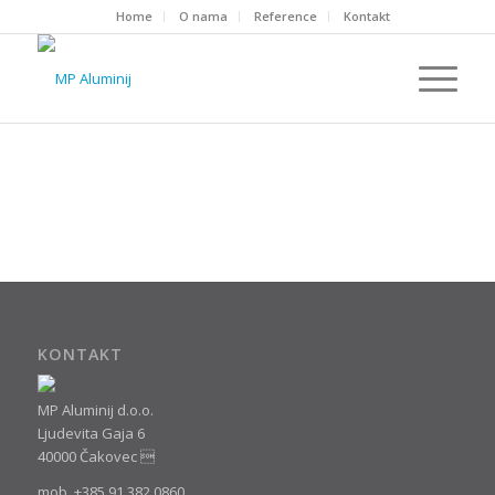
Home
O nama
Reference
Kontakt
KONTAKT
MP Aluminij d.o.o.
Ljudevita Gaja 6
40000 Čakovec 
mob. +385 91 382 0860