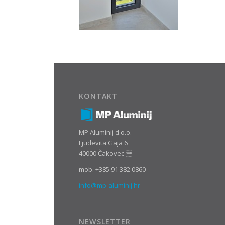
KONTAKT
MP Aluminij d.o.o.
Ljudevita Gaja 6
40000 Čakovec 
mob. +385 91 382 0860
info@mp-aluminij.hr
NEWSLETTER