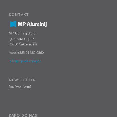
KONTAKT
MP Aluminij d.o.o.
Ljudevita Gaja 6
40000 Čakovec 
mob. +385 91 382 0860
info@mp-aluminij.hr
NEWSLETTER
[mc4wp_form]
KAKO DO NAS