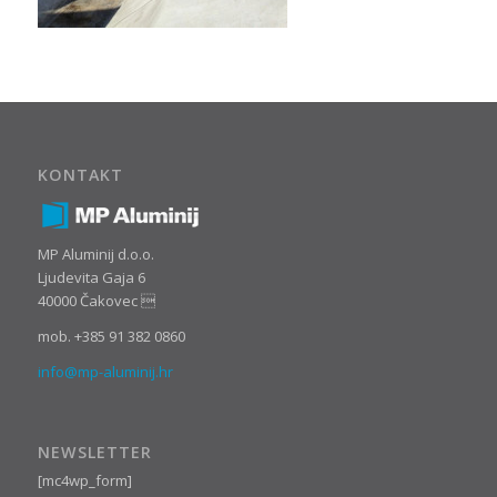
KONTAKT
MP Aluminij d.o.o.
Ljudevita Gaja 6
40000 Čakovec 
mob. +385 91 382 0860
info@mp-aluminij.hr
NEWSLETTER
[mc4wp_form]