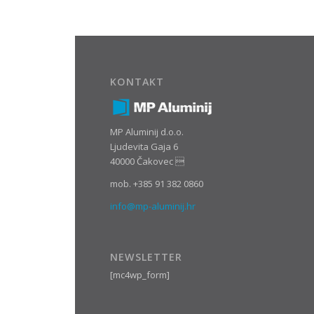
KONTAKT
MP Aluminij d.o.o.
Ljudevita Gaja 6
40000 Čakovec 
mob. +385 91 382 0860
info@mp-aluminij.hr
NEWSLETTER
[mc4wp_form]