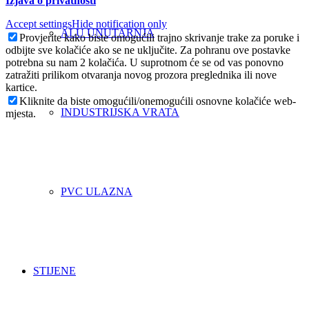
Izjava o privatnosti
Accept settings
Hide notification only
ALU UNUTARNJA
Provjerite kako biste omogućili trajno skrivanje trake za poruke i
odbijte sve kolačiće ako se ne uključite. Za pohranu ove postavke
potrebna su nam 2 kolačića. U suprotnom će se od vas ponovno
zatražiti prilikom otvaranja novog prozora preglednika ili nove
kartice.
Kliknite da biste omogućili/onemogućili osnovne kolačiće web-
INDUSTRIJSKA VRATA
mjesta.
PVC ULAZNA
STIJENE