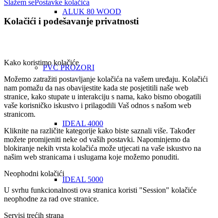
Slažem se
Postavke kolačića
ALUK 80 WOOD
Kolačići i podešavanje privatnosti
Kako koristimo kolačiće
PVC PROZORI
Možemo zatražiti postavljanje kolačića na vašem uređaju. Kolačići
nam pomažu da nas obavijestite kada ste posjetitili naše web
stranice, kako stupate u interakciju s nama, kako bismo obogatili
vaše korisničko iskustvo i prilagodili Vaš odnos s našom web
stranicom.
IDEAL 4000
Kliknite na različite kategorije kako biste saznali više. Također
možete promijeniti neke od vaših postavki. Napominjemo da
blokiranje nekih vrsta kolačića može utjecati na vaše iskustvo na
našim web stranicama i uslugama koje možemo ponuditi.
Neophodni kolačići
IDEAL 5000
U svrhu funkcionalnosti ova stranica koristi "Session" kolačiće
neophodne za rad ove stranice.
Servisi trećih strana