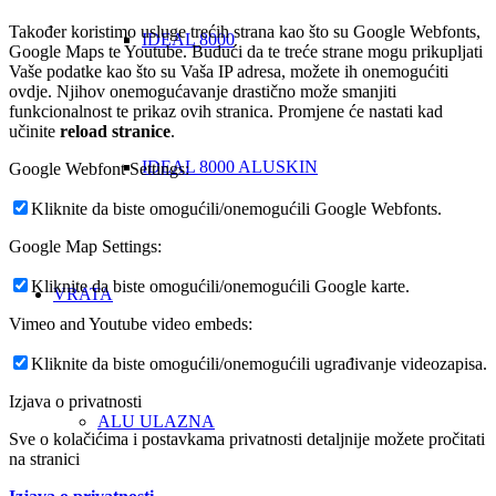
Također koristimo usluge trećih strana kao što su Google Webfonts,
IDEAL 8000
Google Maps te Youtube. Budući da te treće strane mogu prikupljati
Vaše podatke kao što su Vaša IP adresa, možete ih onemogućiti
ovdje. Njihov onemogućavanje drastično može smanjiti
funkcionalnost te prikaz ovih stranica. Promjene će nastati kad
učinite
reload stranice
.
IDEAL 8000 ALUSKIN
Google Webfont Settings:
Kliknite da biste omogućili/onemogućili Google Webfonts.
Google Map Settings:
Kliknite da biste omogućili/onemogućili Google karte.
VRATA
Vimeo and Youtube video embeds:
Kliknite da biste omogućili/onemogućili ugrađivanje videozapisa.
Izjava o privatnosti
ALU ULAZNA
Sve o kolačićima i postavkama privatnosti detaljnije možete pročitati
na stranici