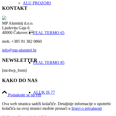
ALU PROZORI
KONTAKT
MP Aluminij d.o.o.
Ljudevita Gaja 6
40000 Čakovec 
FEAL TERMO 65
mob. +385 91 382 0860
info@mp-aluminij.hr
NEWSLETTER
FEAL TERMO 85
[mc4wp_form]
KAKO DO NAS
ALUK IS 77
Pomaknite se na vrh
Ova web stranica sadrži kolačiće. Detaljnije informacije o upotrebi
kolačića na ovoj stranici možete pronaći u
Izjavi o privatnosti