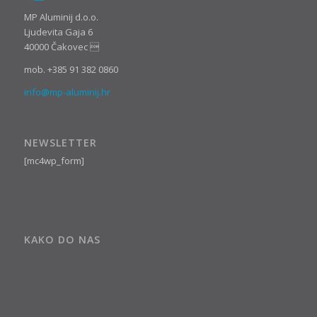
MP Aluminij d.o.o.
Ljudevita Gaja 6
40000 Čakovec 
mob. +385 91 382 0860
info@mp-aluminij.hr
NEWSLETTER
[mc4wp_form]
KAKO DO NAS