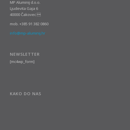
MP Aluminij d.o.o.
Ljudevita Gaja 6
40000 Čakovec 
mob. +385 91 382 0860
info@mp-aluminij.hr
NEWSLETTER
[mc4wp_form]
KAKO DO NAS