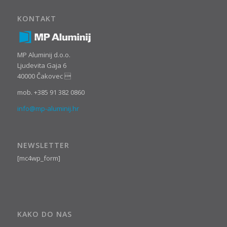
KONTAKT
MP Aluminij d.o.o.
Ljudevita Gaja 6
40000 Čakovec 
mob. +385 91 382 0860
info@mp-aluminij.hr
NEWSLETTER
[mc4wp_form]
KAKO DO NAS