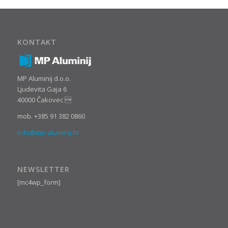
KONTAKT
MP Aluminij d.o.o.
Ljudevita Gaja 6
40000 Čakovec 
mob. +385 91 382 0860
info@mp-aluminij.hr
NEWSLETTER
[mc4wp_form]