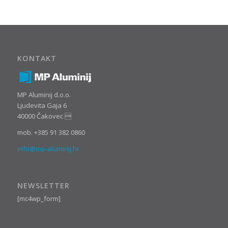
KONTAKT
MP Aluminij d.o.o.
Ljudevita Gaja 6
40000 Čakovec 
mob. +385 91 382 0860
info@mp-aluminij.hr
NEWSLETTER
[mc4wp_form]