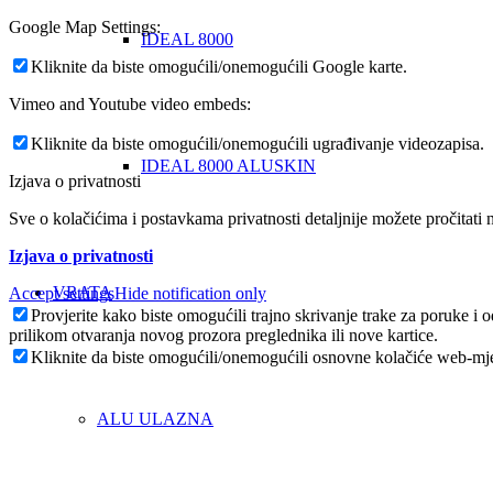
Google Map Settings:
IDEAL 8000
Kliknite da biste omogućili/onemogućili Google karte.
Vimeo and Youtube video embeds:
Kliknite da biste omogućili/onemogućili ugrađivanje videozapisa.
IDEAL 8000 ALUSKIN
Izjava o privatnosti
Sve o kolačićima i postavkama privatnosti detaljnije možete pročitati n
Izjava o privatnosti
VRATA
Accept settings
Hide notification only
Provjerite kako biste omogućili trajno skrivanje trake za poruke i
prilikom otvaranja novog prozora preglednika ili nove kartice.
Kliknite da biste omogućili/onemogućili osnovne kolačiće web-mje
ALU ULAZNA