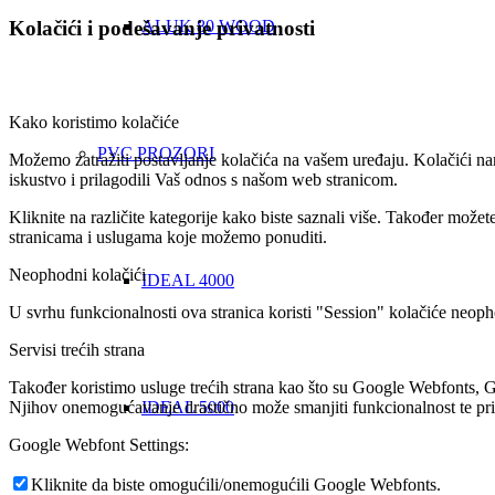
ALUK 80 WOOD
Kolačići i podešavanje privatnosti
Kako koristimo kolačiće
PVC PROZORI
Možemo zatražiti postavljanje kolačića na vašem uređaju. Kolačići nam
iskustvo i prilagodili Vaš odnos s našom web stranicom.
Kliknite na različite kategorije kako biste saznali više. Također mož
stranicama i uslugama koje možemo ponuditi.
Neophodni kolačići
IDEAL 4000
U svrhu funkcionalnosti ova stranica koristi "Session" kolačiće neoph
Servisi trećih strana
Također koristimo usluge trećih strana kao što su Google Webfonts, G
Njihov onemogućavanje drastično može smanjiti funkcionalnost te prik
IDEAL 5000
Google Webfont Settings:
Kliknite da biste omogućili/onemogućili Google Webfonts.