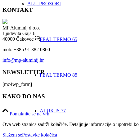
ALU PROZORI
KONTAKT
MP Aluminij d.o.o.
Ljudevita Gaja 6
40000 Čakovec 
FEAL TERMO 65
mob. +385 91 382 0860
info@mp-aluminij.hr
NEWSLETTER
FEAL TERMO 85
[mc4wp_form]
KAKO DO NAS
ALUK IS 77
Pomaknite se na vrh
Ova web stranica sadrži kolačiće. Detaljnije informacije o upotrebi ko
Slažem se
Postavke kolačića