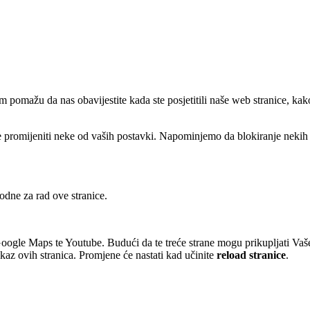
 pomažu da nas obavijestite kada ste posjetitili naše web stranice, kak
ete promijeniti neke od vaših postavki. Napominjemo da blokiranje nekih
odne za rad ove stranice.
oogle Maps te Youtube. Budući da te treće strane mogu prikupljati Vaš
az ovih stranica. Promjene će nastati kad učinite
reload stranice
.