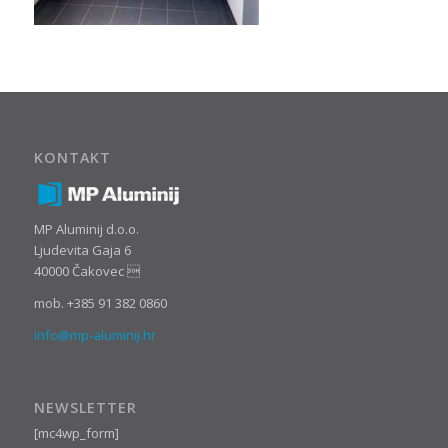
KONTAKT
MP Aluminij d.o.o.
Ljudevita Gaja 6
40000 Čakovec 
mob. +385 91 382 0860
info@mp-aluminij.hr
NEWSLETTER
[mc4wp_form]